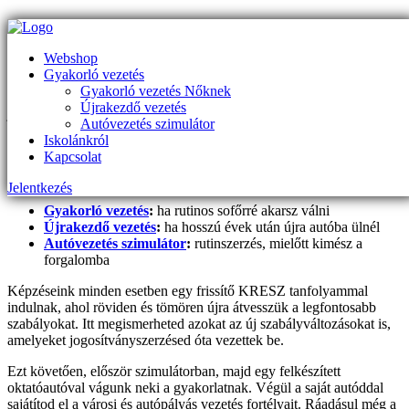
Gyakorló vezetés Harsány
Webshop
Gyakorló vezetés
Harsány környékén keresel gyakorló vezetés lehetőséget? Az UNI
Gyakorló vezetés Nőknek
Frissítő Vezetés Kelet-Magyarországon először vezette be a
Újrakezdő vezetés
jogosítvánnyal rendelkező sofőrök oktatását. Ideértve a teljesen
Autóvezetés szimulátor
újrakezdő sofőröket, a tapasztalatlan friss jogsis vezetőket és a
Iskolánkról
bizonytalan hölgy járművezetőket. Nálunk nem számít honnan jössz
Kapcsolat
vagy hol tart a tudásod, megtanítjuk a mindennapi autóvezetés
csínját-bínját!
Jelentkezés
Gyakorló vezetés
:
ha rutinos sofőrré akarsz válni
Újrakezdő vezetés
:
ha hosszú évek után újra autóba ülnél
Autóvezetés szimulátor
:
rutinszerzés, mielőtt kimész a
forgalomba
Képzéseink minden esetben egy frissítő KRESZ tanfolyammal
indulnak, ahol röviden és tömören újra átvesszük a legfontosabb
szabályokat. Itt megismerheted azokat az új szabályváltozásokat is,
amelyeket jogosítványszerzésed óta vezettek be.
Ezt követően, először szimulátorban, majd egy felkészített
oktatóautóval vágunk neki a gyakorlatnak. Végül a saját autóddal
sajátítod el a városi és autópályás vezetés fortélyait. Ráadásul még a