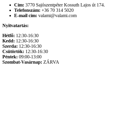
Cím:
3770 Sajószentpéter Kossuth Lajos út 174.
Telefonszám:
+36 70 314 5020
E-mail cím:
valami@valami.com
Nyitvatartás:
Hétfő:
12:30-16:30
Kedd:
12:30-16:30
Szerda:
12:30-16:30
Csütörtök:
12:30-16:30
Péntek:
09:00-13:00
Szombat-Vasárnap:
ZÁRVA