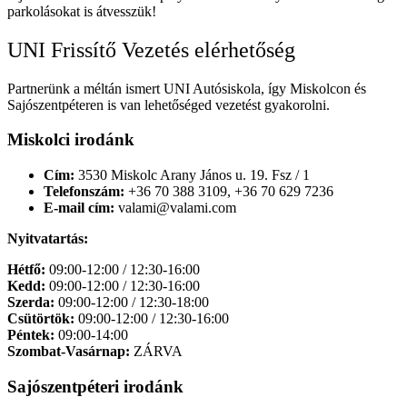
parkolásokat is átvesszük!
UNI Frissítő Vezetés elérhetőség
Partnerünk a méltán ismert UNI Autósiskola, így Miskolcon és
Sajószentpéteren is van lehetőséged vezetést gyakorolni.
Miskolci irodánk
Cím:
3530 Miskolc Arany János u. 19. Fsz / 1
Telefonszám:
+36 70 388 3109, +36 70 629 7236
E-mail cím:
valami@valami.com
Nyitvatartás:
Hétfő:
09:00-12:00 / 12:30-16:00
Kedd:
09:00-12:00 / 12:30-16:00
Szerda:
09:00-12:00 / 12:30-18:00
Csütörtök:
09:00-12:00 / 12:30-16:00
Péntek:
09:00-14:00
Szombat-Vasárnap:
ZÁRVA
Sajószentpéteri irodánk