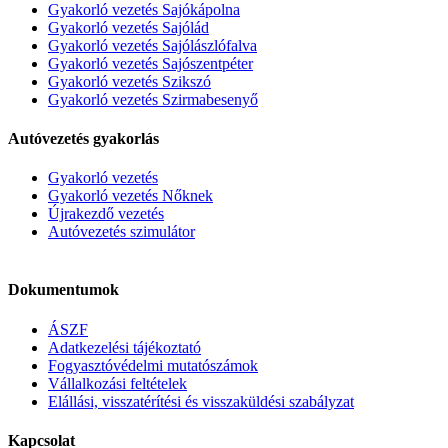
Gyakorló vezetés Sajókápolna
Gyakorló vezetés Sajólád
Gyakorló vezetés Sajólászlófalva
Gyakorló vezetés Sajószentpéter
Gyakorló vezetés Szikszó
Gyakorló vezetés Szirmabesenyő
Autóvezetés gyakorlás
Gyakorló vezetés
Gyakorló vezetés Nőknek
Újrakezdő vezetés
Autóvezetés szimulátor
Dokumentumok
ÁSZF
Adatkezelési tájékoztató
Fogyasztóvédelmi mutatószámok
Vállalkozási feltételek
Elállási, visszatérítési és visszaküldési szabályzat
Kapcsolat