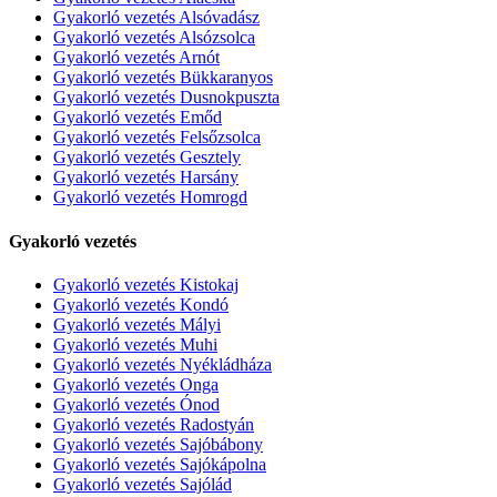
Gyakorló vezetés Alsóvadász
Gyakorló vezetés Alsózsolca
Gyakorló vezetés Arnót
Gyakorló vezetés Bükkaranyos
Gyakorló vezetés Dusnokpuszta
Gyakorló vezetés Emőd
Gyakorló vezetés Felsőzsolca
Gyakorló vezetés Gesztely
Gyakorló vezetés Harsány
Gyakorló vezetés Homrogd
Gyakorló vezetés
Gyakorló vezetés Kistokaj
Gyakorló vezetés Kondó
Gyakorló vezetés Mályi
Gyakorló vezetés Muhi
Gyakorló vezetés Nyékládháza
Gyakorló vezetés Onga
Gyakorló vezetés Ónod
Gyakorló vezetés Radostyán
Gyakorló vezetés Sajóbábony
Gyakorló vezetés Sajókápolna
Gyakorló vezetés Sajólád