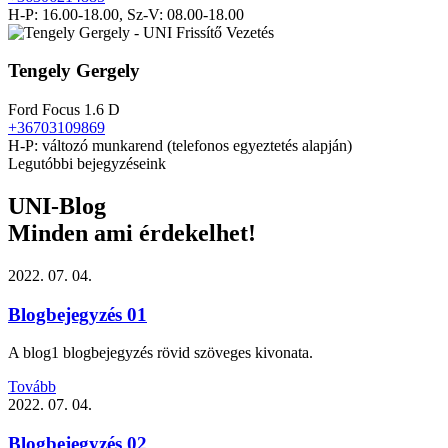
H-P: 16.00-18.00, Sz-V: 08.00-18.00
Tengely Gergely
Ford Focus 1.6 D
+36703109869
H-P: változó munkarend (telefonos egyeztetés alapján)
Legutóbbi bejegyzéseink
UNI-Blog
Minden ami érdekelhet!
2022. 07. 04.
Blogbejegyzés 01
A blog1 blogbejegyzés rövid szöveges kivonata.
Tovább
2022. 07. 04.
Blogbejegyzés 02