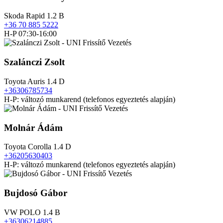
Skoda Rapid 1.2 B
+36 70 885 5222
H-P 07:30-16:00
Szalánczi Zsolt
Toyota Auris 1.4 D
+36306785734
H-P: változó munkarend (telefonos egyeztetés alapján)
Molnár Ádám
Toyota Corolla 1.4 D
+36205630403
H-P: változó munkarend (telefonos egyeztetés alapján)
Bujdosó Gábor
VW POLO 1.4 B
+36306214885