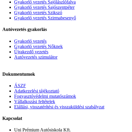
Gyakorló vezetés Sajólászlófalva
Gyakorló vezetés Sajószentpéter
Gyakorló vezetés Szikszó
Gyakorló vezetés Szirmabesenyő
Autóvezetés gyakorlás
Gyakorló vezetés
Gyakorló vezetés Nőknek
Újrakezdő vezetés
Autóvezetés szimulátor
Dokumentumok
ÁSZF
Adatkezelési tájékoztató
Fogyasztóvédelmi mutatószámok
Vállalkozási feltételek
Elállási, visszatérítési és visszaküldési szabályzat
Kapcsolat
Uni Prémium Autósiskola Kft.