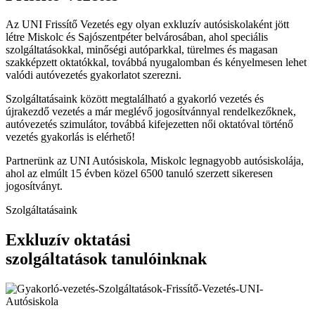
Az UNI Frissítő Vezetés egy olyan exkluzív autósiskolaként jött
létre Miskolc és Sajószentpéter belvárosában, ahol speciális
szolgáltatásokkal, minőségi autóparkkal, türelmes és magasan
szakképzett oktatókkal, továbbá nyugalomban és kényelmesen lehet
valódi autóvezetés gyakorlatot szerezni.
Szolgáltatásaink között megtalálható a gyakorló vezetés és
újrakezdő vezetés a már meglévő jogosítvánnyal rendelkezőknek,
autóvezetés szimulátor, továbbá kifejezetten női oktatóval történő
vezetés gyakorlás is elérhető!
Partnerünk az UNI Autósiskola, Miskolc legnagyobb autósiskolája,
ahol az elmúlt 15 évben közel 6500 tanuló szerzett sikeresen
jogosítványt.
Szolgáltatásaink
Exkluzív oktatási
szolgáltatások tanulóinknak