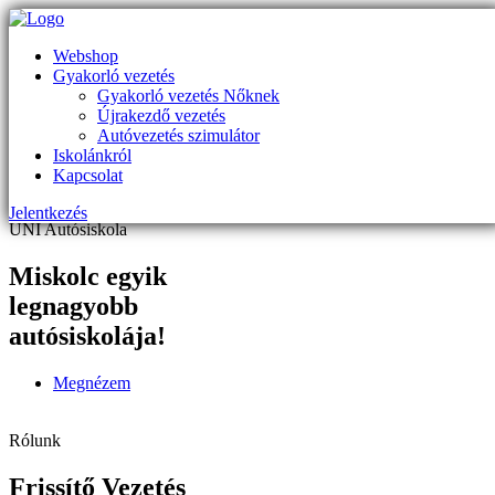
Az UNI Autósiskola új szolgáltatása
Webshop
Frissítő vezetés,
Gyakorló vezetés
Gyakorló- és
Gyakorló vezetés Nőknek
Újrakezdő vezetés
Újrakezdő vezetés Miskolcon
Autóvezetés szimulátor
Iskolánkról
Részletek
Kapcsolat
UNI Autósiskola
Jelentkezés
UNI Autósiskola
Miskolc egyik
legnagyobb
autósiskolája!
Megnézem
Rólunk
Frissítő Vezetés